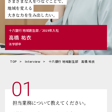
さまざまな人をつなぐことで、
地域を変える
大きな力を生み出したい。
十六銀行 地域創生部／2019年入社
高橋 祐衣
法学部卒
TOP
Interview
十六銀行 地域創生部 高橋 祐衣
01
担当業務について教えてください。