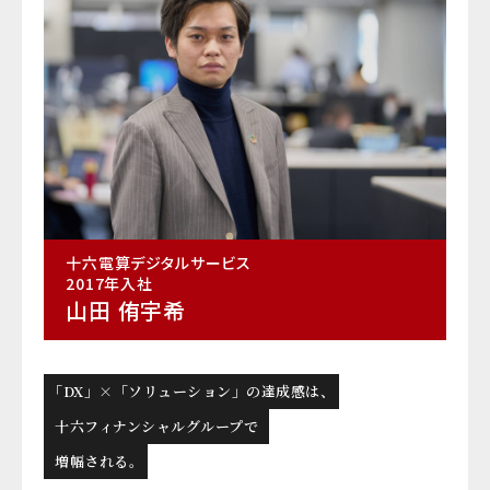
十六電算デジタルサービス
2017年入社
山田 侑宇希
「DX」×「ソリューション」の達成感は、
十六フィナンシャルグループで
増幅される。