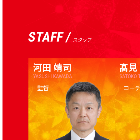
STAFF /
スタッフ
河田 靖司
髙見
YASUSHI KAWADA
SATOKO 
監督
コー