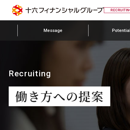
RECRUITIN
Message
Potentia
Recruiting
01 マーケットインアプローチ戦略
十六銀行 支店業務
働き方への提案
東海のポテンシャ
働き方への提案