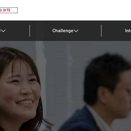
G SITE
l
Challenge
In
Recruiting
Challenge
Interview
Potential
十六フィナンシャルグループ
ル
02 地域プロデュース戦略
十六銀行 本部業務
FAQ
ポテンシャル