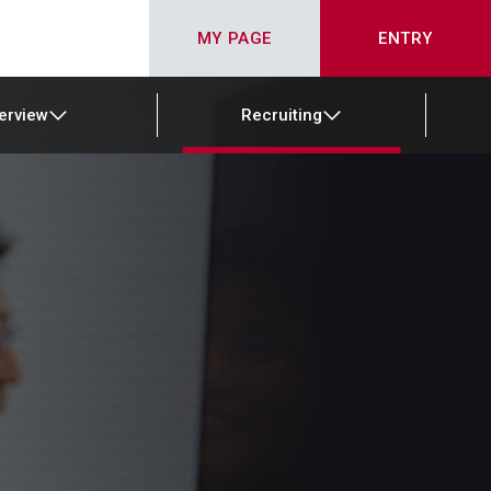
MY PAGE
ENTRY
terview
Recruiting
の
03 トランスフォーメーション戦略
証券・DX・投資・まちづくり専門業務
募集要項