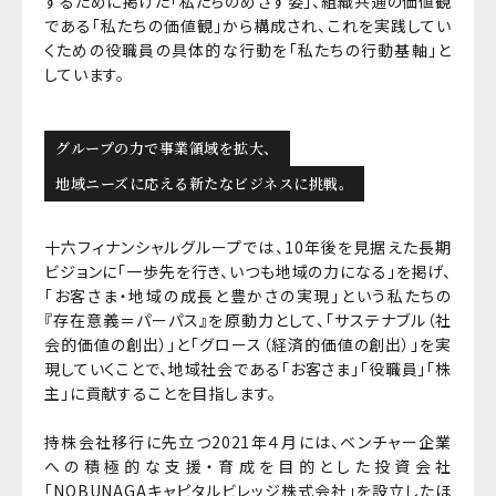
するために掲げた「私たちのめざす姿」、組織共通の価値観
である「私たちの価値観」から構成され、これを実践してい
くための役職員の具体的な行動を「私たちの行動基軸」と
しています。
グループの力で事業領域を拡大、
地域ニーズに応える新たなビジネスに挑戦。
十六フィナンシャルグループでは、10年後を見据えた長期
ビジョンに「一歩先を行き、いつも地域の力になる」を掲げ、
「お客さま・地域の成長と豊かさの実現」という私たちの
『存在意義＝パーパス』を原動力として、「サステナブル（社
会的価値の創出）」と「グロース（経済的価値の創出）」を実
現していくことで、地域社会である「お客さま」「役職員」「株
主」に貢献することを目指します。
持株会社移行に先立つ2021年４月には、ベンチャー企業
への積極的な支援・育成を目的とした投資会社
「NOBUNAGAキャピタルビレッジ株式会社」を設立したほ