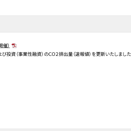
開催）
よび投資（事業性融資）のＣ
O
２排出量（速報値）
を更新いたしました