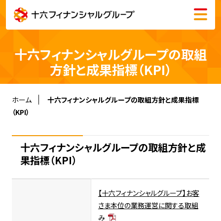
メニュー
会社情報
十六フィナンシャルグループの取組
株主・投資家情報
方針と成果指標（KPI）
サステナビリティ
ホーム
十六フィナンシャルグループの取組方針と成果指標
（KPI）
採用情報
十六フィナンシャルグループの取組方針と成
果指標（KPI）
English
【十六フィナンシャルグループ】お客
さま本位の業務運営に関する取組
み