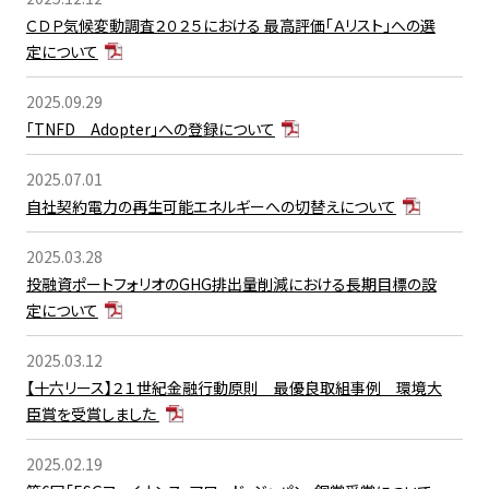
ＣＤＰ気候変動調査２０２５における 最高評価「Ａリスト」への選
定について
2025.09.29
「TNFD Adopter」への登録について
2025.07.01
自社契約電力の再生可能エネルギーへの切替えについて
2025.03.28
投融資ポートフォリオのGHG排出量削減における長期目標の設
定について
2025.03.12
【十六リース】２１世紀金融行動原則 最優良取組事例 環境大
臣賞を受賞しました
2025.02.19