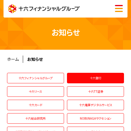
メニュー
会社情報
お知らせ
株主・投資家情報
サステナビリティ
ホーム
お知らせ
採用情報
十六フィナンシャルグループ
十六銀行
十六リース
十六TT証券
十六カード
十六電算デジタルサービス
English
十六総合研究所
NOBUNAGAサクセション