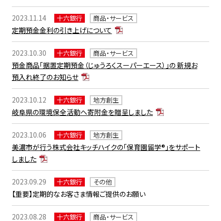
2023.11.14
十六銀行
商品・サービス
定期預金金利の引き上げについて
2023.10.30
十六銀行
商品・サービス
預金商品「据置定期預金（じゅうろくスーパーエース）」の 新規お
預入れ終了のお知らせ
2023.10.12
十六銀行
地方創生
岐阜県の環境保全活動へ寄附金を贈呈しました
2023.10.06
十六銀行
地方創生
美濃市が行う株式会社キッチハイクの「保育園留学®」をサポート
しました
2023.09.29
十六銀行
その他
【重要】定期的なお客さま情報ご提供のお願い
2023.08.28
十六銀行
商品・サービス