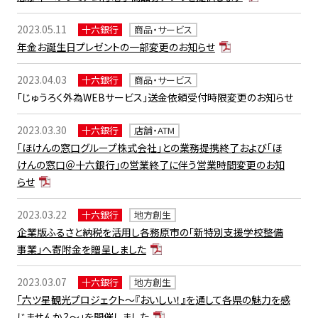
2023.05.11
十六銀行
商品・サービス
年金お誕生日プレゼントの一部変更のお知らせ
2023.04.03
十六銀行
商品・サービス
「じゅうろく外為WEBサービス」送金依頼受付時限変更のお知らせ
2023.03.30
十六銀行
店舗・ATM
「ほけんの窓口グループ株式会社」との業務提携終了および「ほ
けんの窓口＠十六銀行」の営業終了に伴う営業時間変更のお知
らせ
2023.03.22
十六銀行
地方創生
企業版ふるさと納税を活用し各務原市の「新特別支援学校整備
事業」へ寄附金を贈呈しました
2023.03.07
十六銀行
地方創生
「六ツ星観光プロジェクト～『おいしい！』を通して各県の魅力を感
じませんか？～」を開催しました