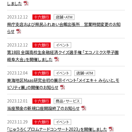
しました
2023.12.12
十六銀行
店舗・ATM
県庁支店および県民ふれあい会館出張所 営業時間変更のお知
らせ
2023.12.12
十六銀行
イベント
第18回 全国高校生金融経済クイズ選手権 「エコノミクス甲子園
岐阜大会」を開催しました
2023.12.04
十六銀行
イベント
店舗・ATM
東海地区Maas研究会初の展示イベント「メイエキ＋ みらいと、モ
ビリティ展」の開催のお知らせ
2023.12.01
十六銀行
商品・サービス
当座預金の新規口座開設終了のお知らせ
2023.11.29
十六銀行
イベント
「じゅうろく プロムナードコンサート2023」を開催しました