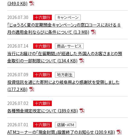
(349.0 KB)
2026.07.30
十六銀行
キャンペーン
「じゅうろく夏の定期預金キャンペーン」の窓口コースにおける ８
月の適用金利ならびに条件について
(1.3 MB)
2026.07.14
十六銀行
商品・サービス
当行にお届けの「在留期間」が経過した 外国人のお客さまとの預
金取引の一部制限について
(134.4 KB)
2026.07.09
十六銀行
地方創生
投資信託を通じた寄附により岐阜県より感謝状を受領しました
(177.2 KB)
2026.07.02
十六銀行
各種預金規定改定について
(189.0 KB)
2026.07.01
十六銀行
店舗・ATM
ATMコーナーの「現金封筒」設置終了のお知らせ
(100.9 KB)