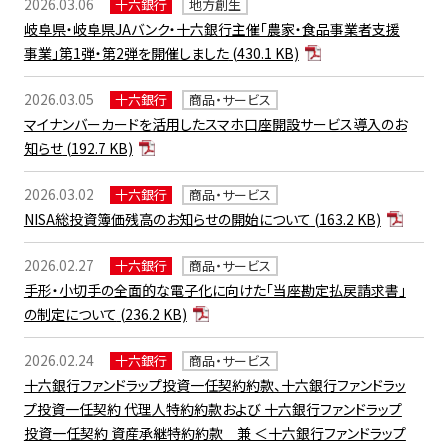
2026.03.06
十六銀行
地方創生
岐阜県・岐阜県JAバンク・十六銀行主催「農家・食品事業者支援
事業」第1弾・第2弾を開催しました
(430.1 KB)
2026.03.05
十六銀行
商品・サービス
マイナンバーカードを活用したスマホ口座開設サービス導入のお
知らせ
(192.7 KB)
2026.03.02
十六銀行
商品・サービス
NISA総投資簿価残高のお知らせの開始について
(163.2 KB)
2026.02.27
十六銀行
商品・サービス
手形・小切手の全面的な電子化に向けた「当座勘定払戻請求書」
の制定について
(236.2 KB)
2026.02.24
十六銀行
商品・サービス
十六銀行ファンドラップ投資一任契約約款、十六銀行ファンドラッ
プ投資一任契約 代理人特約約款および 十六銀行ファンドラップ
投資一任契約 資産承継特約約款 兼 ＜十六銀行ファンドラップ