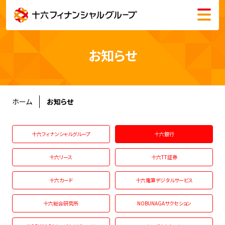
メニュー
会社情報
お知らせ
株主・投資家情報
サステナビリティ
ホーム
お知らせ
採用情報
十六フィナンシャルグループ
十六銀行
十六リース
十六TT証券
十六カード
十六電算デジタルサービス
English
十六総合研究所
NOBUNAGAサクセション