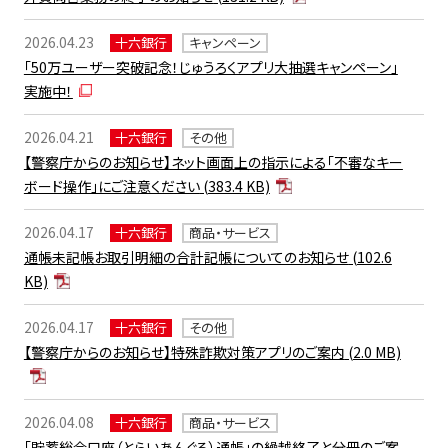
2026.04.23
十六銀行
キャンペーン
「50万ユーザー突破記念！じゅうろくアプリ大抽選キャンペーン」
実施中！
2026.04.21
十六銀行
その他
【警察庁からのお知らせ】ネット画面上の指示による「不審なキー
ボード操作」にご注意ください
(383.4 KB)
2026.04.17
十六銀行
商品・サービス
通帳未記帳お取引明細の合計記帳についてのお知らせ
(102.6
KB)
2026.04.17
十六銀行
その他
【警察庁からのお知らせ】特殊詐欺対策アプリのご案内
(2.0 MB)
2026.04.08
十六銀行
商品・サービス
「貯蓄総合口座（とらいあんぐる）通帳」の繰越終了と分冊のご案