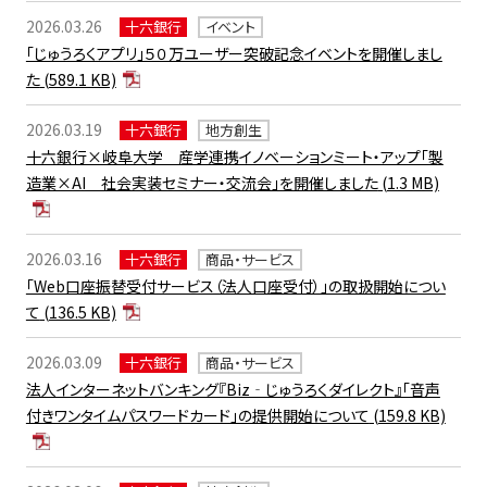
2026.03.26
十六銀行
イベント
「じゅうろくアプリ」５０万ユーザー突破記念イベントを開催しまし
た
(589.1 KB)
2026.03.19
十六銀行
地方創生
十六銀行×岐阜大学 産学連携イノベーションミート・アップ「製
造業×AI 社会実装セミナー・交流会」を開催しました
(1.3 MB)
2026.03.16
十六銀行
商品・サービス
「Web口座振替受付サービス（法人口座受付）」の取扱開始につい
て
(136.5 KB)
2026.03.09
十六銀行
商品・サービス
法人インターネットバンキング『Biz‐じゅうろくダイレクト』「音声
付きワンタイムパスワードカード」の提供開始について
(159.8 KB)