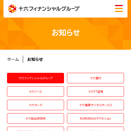
メニュー
会社情報
お知らせ
株主・投資家情報
サステナビリティ
ホーム
お知らせ
採用情報
十六フィナンシャルグループ
十六銀行
十六リース
十六TT証券
十六カード
十六電算デジタルサービス
English
十六総合研究所
NOBUNAGAサクセション