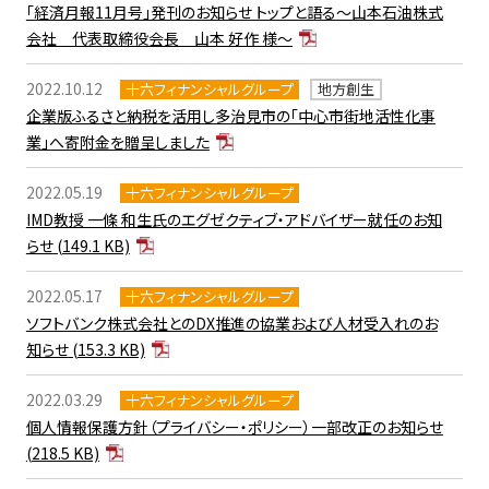
「経済月報11月号」発刊のお知らせ トップと語る～山本石油株式
会社 代表取締役会長 山本 好作 様～
2022.10.12
十六フィナンシャルグループ
地方創生
企業版ふるさと納税を活用し多治見市の「中心市街地活性化事
業」へ寄附金を贈呈しました
2022.05.19
十六フィナンシャルグループ
IMD教授 一條 和生氏のエグゼクティブ・アドバイザー就任のお知
らせ
(149.1 KB)
2022.05.17
十六フィナンシャルグループ
ソフトバンク株式会社とのDX推進の協業および人材受入れのお
知らせ
(153.3 KB)
2022.03.29
十六フィナンシャルグループ
個人情報保護方針（プライバシー・ポリシー）一部改正のお知らせ
(218.5 KB)