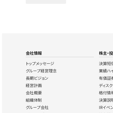
会社情報
株主・
トップメッセージ
決算短
グループ経営理念
業績ハ
長期ビジョン
有価証
経営計画
ディス
会社概要
格付情
組織体制
決算説
グループ会社
IRイベ