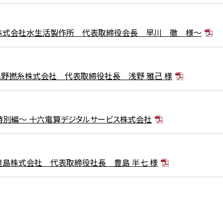
～株式会社水生活製作所 代表取締役会長 早川 徹 様～
浅野撚糸株式会社 代表取締役社長 浅野 雅己 様
～特別編～ 十六電算デジタルサービス株式会社
豊島株式会社 代表取締役社長 豊島 半七 様