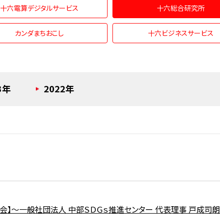
十六電算デジタルサービス
十六総合研究所
カンダまちおこし
十六ビジネスサービス
3年
2022年
談会】～一般社団法人 中部ＳＤＧｓ推進センター 代表理事 戸成司