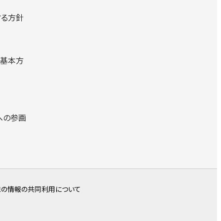
する方針
る基本方
への参画
まの情報の共同利用について