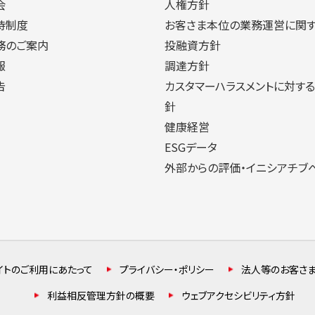
会
人権方針
待制度
お客さま本位の業務運営に関
務のご案内
投融資方針
報
調達方針
告
カスタマーハラスメントに対す
針
健康経営
ESGデータ
外部からの評価・イニシアチブ
イトのご利用にあたって
プライバシー・ポリシー
法人等のお客さ
利益相反管理方針の概要
ウェブアクセシビリティ方針