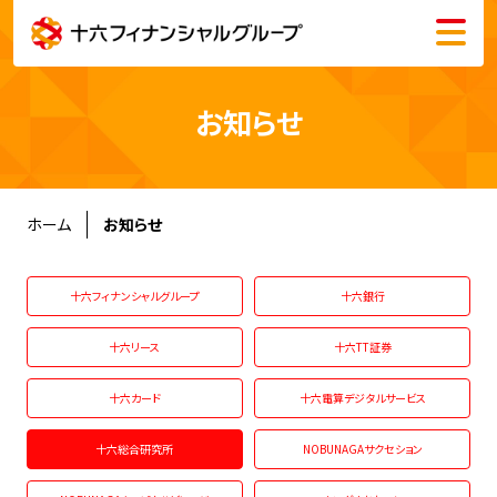
メニュー
会社情報
お知らせ
株主・投資家情報
サステナビリティ
ホーム
お知らせ
採用情報
十六フィナンシャルグループ
十六銀行
十六リース
十六TT証券
十六カード
十六電算デジタルサービス
English
十六総合研究所
NOBUNAGAサクセション