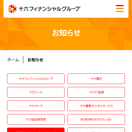
メニュー
会社情報
お知らせ
株主・投資家情報
サステナビリティ
ホーム
お知らせ
採用情報
十六フィナンシャルグループ
十六銀行
十六リース
十六TT証券
十六カード
十六電算デジタルサービス
English
十六総合研究所
NOBUNAGAサクセション