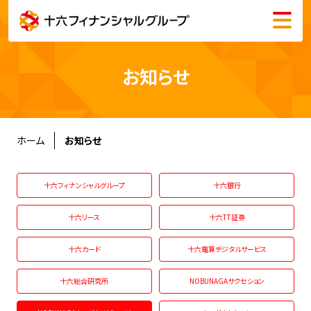
メニュー
会社情報
お知らせ
株主・投資家情報
サステナビリティ
ホーム
お知らせ
採用情報
十六フィナンシャルグループ
十六銀行
十六リース
十六TT証券
十六カード
十六電算デジタルサービス
English
十六総合研究所
NOBUNAGAサクセション