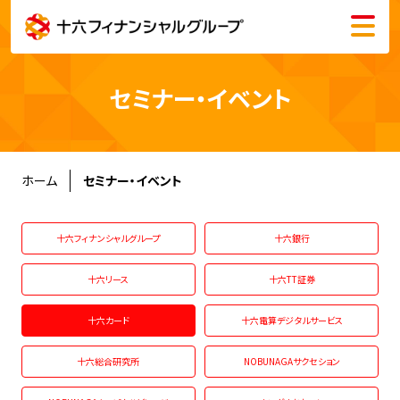
メニュー
会社情報
セミナー・イベント
株主・投資家情報
サステナビリティ
ホーム
セミナー・イベント
採用情報
十六フィナンシャルグループ
十六銀行
十六リース
十六TT証券
十六カード
十六電算デジタルサービス
English
十六総合研究所
NOBUNAGAサクセション