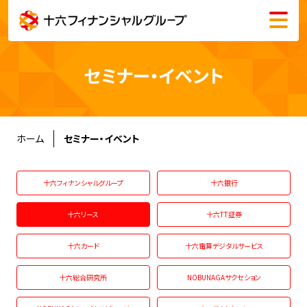
メニュー
会社情報
セミナー・イベント
株主・投資家情報
サステナビリティ
ホーム
セミナー・イベント
採用情報
十六フィナンシャルグループ
十六銀行
十六リース
十六TT証券
十六カード
十六電算デジタルサービス
English
十六総合研究所
NOBUNAGAサクセション