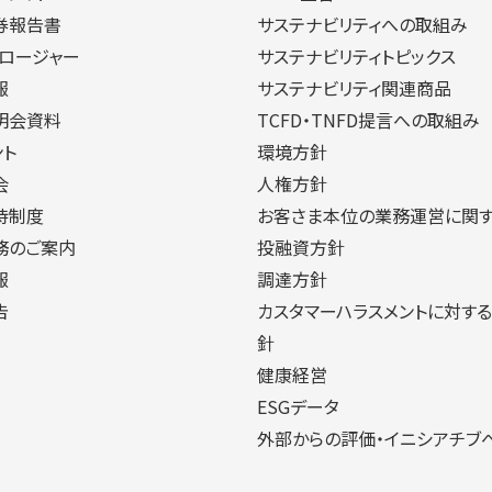
券報告書
サステナビリティへの取組み
クロージャー
サステナビリティトピックス
報
サステナビリティ関連商品
明会資料
TCFD・TNFD提言への取組み
ント
環境方針
会
人権方針
待制度
お客さま本位の業務運営に関
務のご案内
投融資方針
報
調達方針
告
カスタマーハラスメントに対す
針
健康経営
ESGデータ
外部からの評価・イニシアチブ