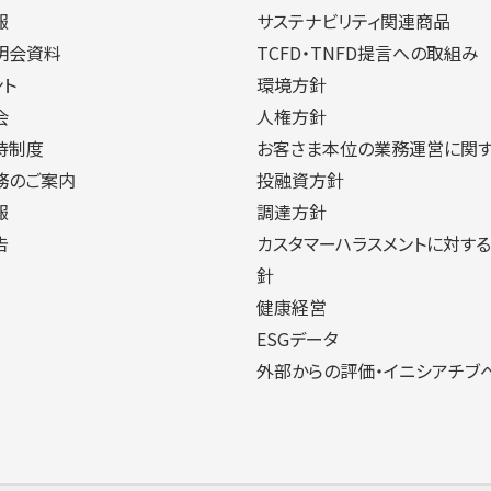
報
サステナビリティ関連商品
明会資料
TCFD・TNFD提言への取組み
ント
環境方針
会
人権方針
待制度
お客さま本位の業務運営に関
務のご案内
投融資方針
報
調達方針
告
カスタマーハラスメントに対す
針
健康経営
ESGデータ
外部からの評価・イニシアチブ