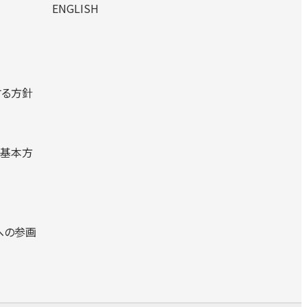
ENGLISH
する方針
る基本方
への参画