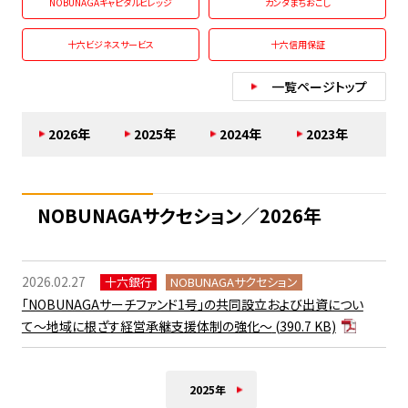
NOBUNAGAキャピタルビレッジ
カンダまちおこし
十六ビジネスサービス
十六信用保証
一覧ページトップ
2026年
2025年
2024年
2023年
NOBUNAGAサクセション／2026年
2026.02.27
十六銀行
NOBUNAGAサクセション
「NOBUNAGAサーチファンド1号」の共同設立および出資につい
て～地域に根ざす経営承継支援体制の強化～
(390.7 KB)
2025年