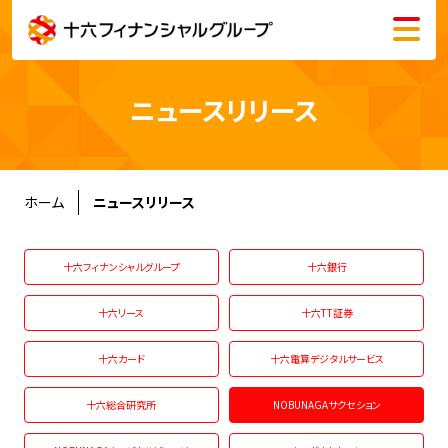
メニュー
会社情報
ニュースリリース
株主・投資家情報
サステナビリティ
ホーム
ニュースリリース
採用情報
十六フィナンシャルグループ
十六銀行
十六リース
十六TT証券
十六カード
十六電算デジタルサービス
English
十六総合研究所
NOBUNAGAサクセション