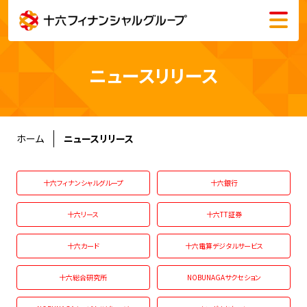
メニュー
会社情報
ニュースリリース
株主・投資家情報
サステナビリティ
ホーム
ニュースリリース
採用情報
十六フィナンシャルグループ
十六銀行
十六リース
十六TT証券
十六カード
十六電算デジタルサービス
English
十六総合研究所
NOBUNAGAサクセション