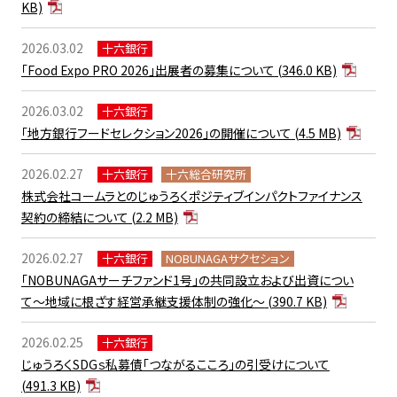
KB)
2026.03.02
十六銀行
「Food Expo PRO 2026」出展者の募集について
(346.0 KB)
2026.03.02
十六銀行
「地方銀行フードセレクション2026」の開催について
(4.5 MB)
2026.02.27
十六銀行
十六総合研究所
株式会社コームラとのじゅうろくポジティブインパクトファイナンス
契約の締結について
(2.2 MB)
2026.02.27
十六銀行
NOBUNAGAサクセション
「NOBUNAGAサーチファンド1号」の共同設立および出資につい
て～地域に根ざす経営承継支援体制の強化～
(390.7 KB)
2026.02.25
十六銀行
じゅうろくSDGｓ私募債「つながるこころ」の引受けについて
(491.3 KB)