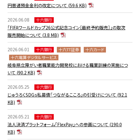
円普通預金金利の改定について
(59.6 KB)
2026.06.08
十六銀行
「FIFAワールドカップ26公式記念コイン［最終予約販売］」の取次
販売開始について
(3.8 MB)
2026.06.01
十六銀行
十六TT証券
十六カード
十六電算デジタルサービス
岐阜県立障がい者職業能力開発校における職業訓練の実施につ
いて
(90.2 KB)
2026.05.25
十六銀行
じゅうろくSDGｓ私募債「つながるこころ」の引受けについて
(92.1
KB)
2026.05.21
十六銀行
法人決済プラットフォーム「FlexPay」への参画について
(190.0
KB)