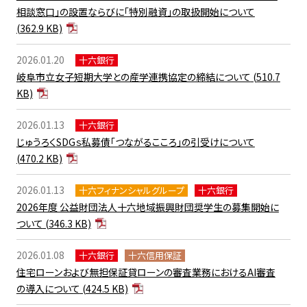
相談窓口」の設置ならびに「特別融資」の取扱開始について
(362.9 KB)
2026.01.20
十六銀行
岐阜市立女子短期大学との産学連携協定の締結について
(510.7
KB)
2026.01.13
十六銀行
じゅうろくSDGｓ私募債「つながるこころ」の引受けについて
(470.2 KB)
2026.01.13
十六フィナンシャルグループ
十六銀行
2026年度 公益財団法人十六地域振興財団奨学生の募集開始に
ついて
(346.3 KB)
2026.01.08
十六銀行
十六信用保証
住宅ローンおよび無担保証貸ローンの審査業務におけるAI審査
の導入について
(424.5 KB)