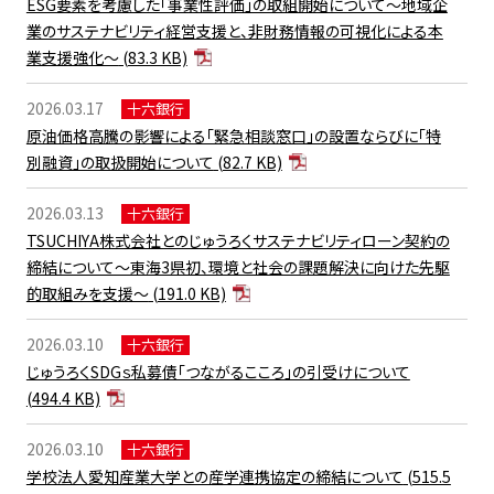
ESG要素を考慮した「事業性評価」の取組開始について～地域企
業のサステナビリティ経営支援と、非財務情報の可視化による本
業支援強化～
(83.3 KB)
2026.03.17
十六銀行
原油価格高騰の影響による「緊急相談窓口」の設置ならびに「特
別融資」の取扱開始について
(82.7 KB)
2026.03.13
十六銀行
TSUCHIYA株式会社とのじゅうろくサステナビリティローン契約の
締結について～東海3県初、環境と社会の課題解決に向けた先駆
的取組みを支援～
(191.0 KB)
2026.03.10
十六銀行
じゅうろくSDGｓ私募債「つながるこころ」の引受けについて
(494.4 KB)
2026.03.10
十六銀行
学校法人愛知産業大学との産学連携協定の締結について
(515.5