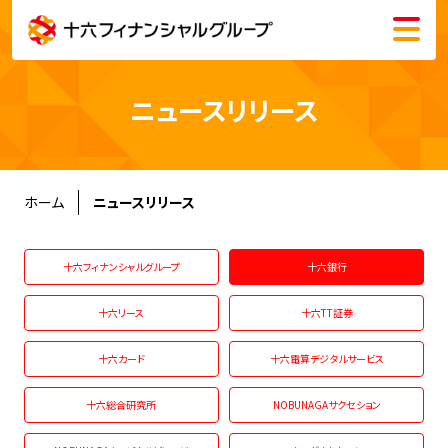
メニュー
会社情報
ニュースリリース
株主・投資家情報
サステナビリティ
ホーム
ニュースリリース
採用情報
十六フィナンシャルグループ
十六銀行
十六リース
十六TT証券
十六カード
十六電算デジタルサービス
English
十六総合研究所
NOBUNAGAサクセション