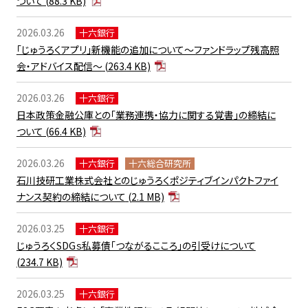
ついて
(88.3 KB)
2026.03.26
十六銀行
「じゅうろくアプリ」新機能の追加について～ファンドラップ残高照
会・アドバイス配信～
(263.4 KB)
2026.03.26
十六銀行
日本政策金融公庫との「業務連携・協力に関する覚書」の締結に
ついて
(66.4 KB)
2026.03.26
十六銀行
十六総合研究所
石川技研工業株式会社とのじゅうろくポジティブインパクトファイ
ナンス契約の締結について
(2.1 MB)
2026.03.25
十六銀行
じゅうろくSDGｓ私募債「つながるこころ」の引受けについて
(234.7 KB)
2026.03.25
十六銀行