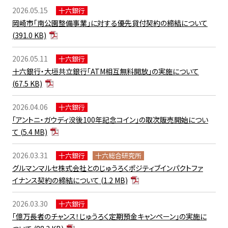
2026.05.15
十六銀行
岡崎市「南公園整備事業」に対する優先貸付契約の締結について
(391.0 KB)
2026.05.11
十六銀行
十六銀行・大垣共立銀行「ATM相互無料開放」の実施について
(67.5 KB)
2026.04.06
十六銀行
「アントニ・ガウディ没後100年記念コイン」の取次販売開始につい
て
(5.4 MB)
2026.03.31
十六銀行
十六総合研究所
グルマンマルセ株式会社とのじゅうろくポジティブインパクトファ
イナンス契約の締結について
(1.2 MB)
2026.03.30
十六銀行
「億万長者のチャンス！じゅうろく定期預金キャンペーン」の実施に