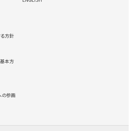
する方針
る基本方
への参画