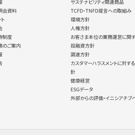
報
サステナビリティ関連商品
明会資料
TCFD・TNFD提言への取組み
ント
環境方針
会
人権方針
待制度
お客さま本位の業務運営に関
務のご案内
投融資方針
報
調達方針
告
カスタマーハラスメントに対す
針
健康経営
ESGデータ
外部からの評価・イニシアチブ