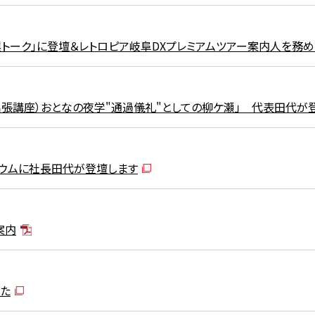
興トーク」に登壇＆レトロピア岐阜DXプレミアムツアー案内人を務め
出張講座）おとなの夜学"通過儀礼"としての柳ケ瀬」 代表田代が
ンポジウムに社長田代が登壇します
案内
した