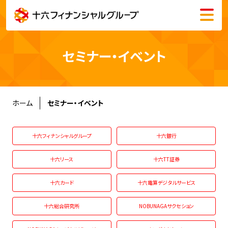
メニュー
会社情報
セミナー・イベント
株主・投資家情報
サステナビリティ
ホーム
セミナー・イベント
採用情報
十六フィナンシャルグループ
十六銀行
十六リース
十六TT証券
十六カード
十六電算デジタルサービス
English
十六総合研究所
NOBUNAGAサクセション