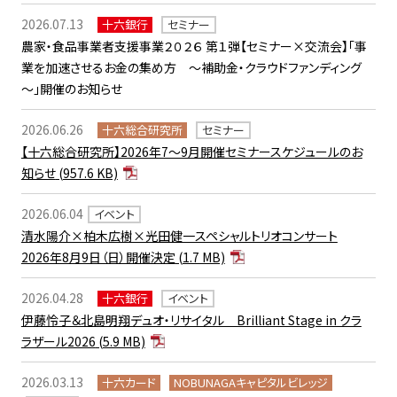
2026.07.13
十六銀行
セミナー
農家・食品事業者支援事業２０２６ 第１弾【セミナー×交流会】「事
業を加速させるお金の集め方 ～補助金・クラウドファンディング
～」開催のお知らせ
2026.06.26
十六総合研究所
セミナー
【十六総合研究所】2026年7～9月開催セミナースケジュールのお
知らせ
(957.6 KB)
2026.06.04
イベント
清水陽介×柏木広樹×光田健一スペシャルトリオコンサート
2026年8月9日（日）開催決定
(1.7 MB)
2026.04.28
十六銀行
イベント
伊藤怜子＆北島明翔デュオ・リサイタル Brilliant Stage in クラ
ラザール2026
(5.9 MB)
2026.03.13
十六カード
NOBUNAGAキャピタルビレッジ