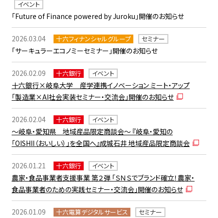
イベント
「Future of Finance powered by Juroku」開催のお知らせ
2026.03.04
十六フィナンシャルグループ
セミナー
「サーキュラーエコノミーセミナー」開催のお知らせ
2026.02.09
十六銀行
イベント
十六銀行×岐阜大学 産学連携イノベーション ミート・アップ
「製造業×AI社会実装セミナー・交流会」開催のお知らせ
2026.02.04
十六銀行
イベント
～岐阜・愛知県 地域産品限定商談会～ 『岐阜・愛知の
「OISHII（おいしい）」を全国へ』成城石井 地域産品限定商談会
2026.01.21
十六銀行
イベント
農家・食品事業者支援事業 第２弾 「ＳＮＳでブランド確立！農家・
食品事業者のための実践セミナー・交流会」開催のお知らせ
2026.01.09
十六電算デジタルサービス
セミナー